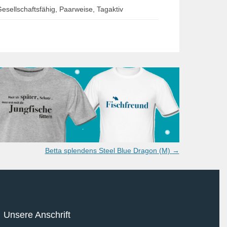
esellschaftsfähig, Paarweise, Tagaktiv
Betta splendens Steel Blue Dragon (M)
→
Unsere Anschrift