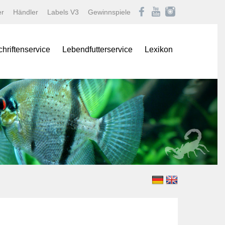
er
Händler
Labels V3
Gewinnspiele
chriftenservice
Lebendfutterservice
Lexikon
onas
Afrikanische Maulbrüter
logNEWS
Barben
istik Fachmagazin
Buntbarsche
stik/Aquarium live
Diskus
Gartenteich
ina
Goldfische und Koi
Krebse
 live
Labyrinther
Lebendgebärende Zahnk
n & Teich Magazin
Muscheln und Schnecke
e
Panzerwelse