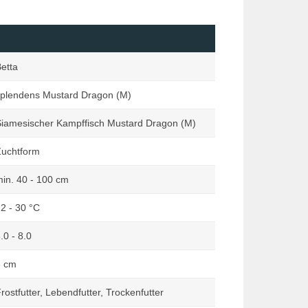
nata
Regenbogenfische
deen Zauber
Salmler
ia
Saugwelse
etta
tia
Schmerlen
plendens Mustard Dragon (M)
dkröten im Fokus
Südamerikanische
Zwergbuntbarsche
ia
iamesischer Kampffisch Mustard Dragon (M)
Skalare
istik
uchtform
Süßwassergarnelen
Welse ohne Saug- und
in. 40 - 100 cm
Panzerwelse
2 - 30 °C
Weitere Arten
.0 - 8.0
6 cm
rostfutter, Lebendfutter, Trockenfutter