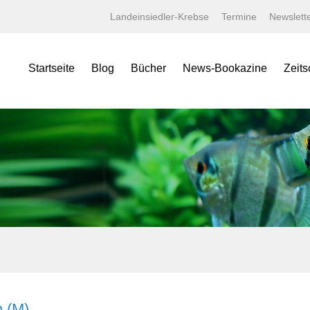
Landeinsiedler-Krebse
Termine
Newslett
Startseite
Blog
Bücher
News-Bookazine
Zeits
NEWS Bookazine
Was bietet das Bookazine?
Amaz
Lexika
Bildergalerien
Aqua
Specials
Wissenschaftliche Texte
Aquar
Minis
Linksammlung
Aquari
Jahrbücher
Kaufen bei tierverliebt!
Bugs
Terralog
Carid
Faltposter
Datz
Symbolblätter
Discus
Draco
Garte
Korall
 (M)