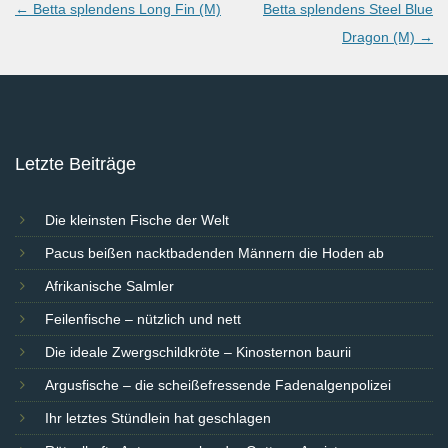
Post
←
Betta splendens Long Fin (M)
Betta splendens Steel Blue
navigation
Dragon (M)
→
Letzte Beiträge
Die kleinsten Fische der Welt
Pacus beißen nacktbadenden Männern die Hoden ab
Afrikanische Salmler
Feilenfische – nützlich und nett
Die ideale Zwergschildkröte – Kinosternon baurii
Argusfische – die scheißefressende Fadenalgenpolizei
Ihr letztes Stündlein hat geschlagen