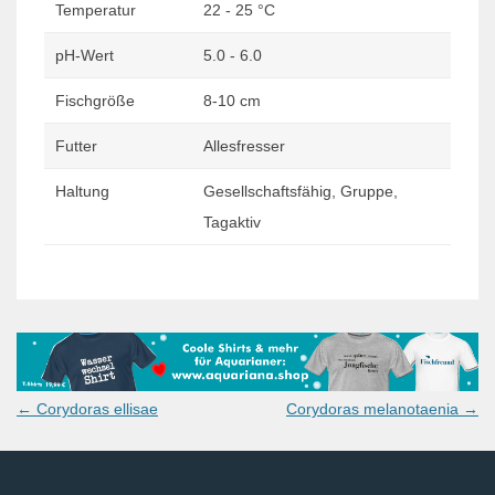
Temperatur
22 - 25 °C
pH-Wert
5.0 - 6.0
Fischgröße
8-10 cm
Futter
Allesfresser
Haltung
Gesellschaftsfähig, Gruppe,
Tagaktiv
Post
←
Corydoras ellisae
Corydoras melanotaenia
→
navigation