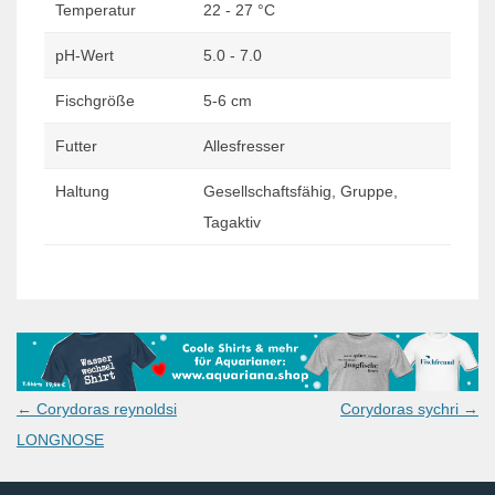
Temperatur
22 - 27 °C
pH-Wert
5.0 - 7.0
Fischgröße
5-6 cm
Futter
Allesfresser
Haltung
Gesellschaftsfähig, Gruppe,
Tagaktiv
Post
←
Corydoras reynoldsi
Corydoras sychri
→
navigation
LONGNOSE