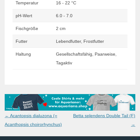
Temperatur
16 - 22 °C
pH-Wert
6.0 - 7.0
Fischgröße
2 cm
Futter
Lebendfutter, Frostfutter
Haltung
Gesellschaftsfähig, Paarweise,
Tagaktiv
Post
←
Acantopsis dialuzona (=
Betta splendens Double Tail (F)
navigation
Acanthopsis choirorhynchus)
→