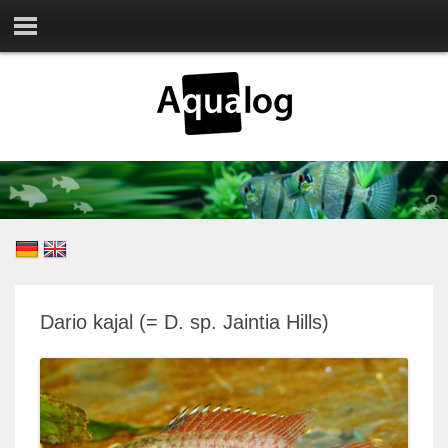
Dario kajal (= D. sp. Jaintia Hills)