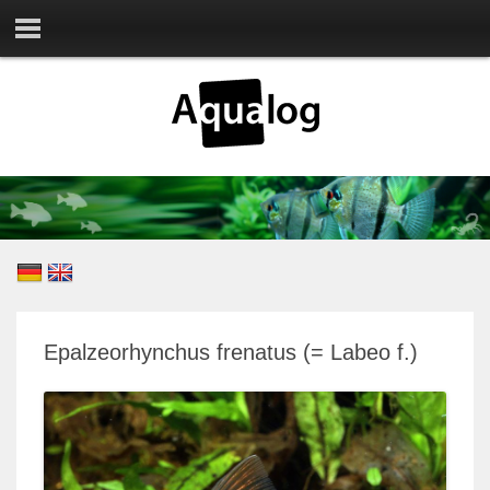
Epalzeorhynchus frenatus (= Labeo f.)