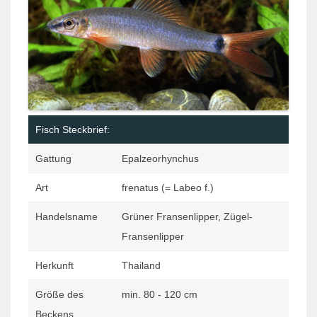
Fisch Steckbrief:
Gattung
Epalzeorhynchus
Art
frenatus (= Labeo f.)
Handelsname
Grüner Fransenlipper, Zügel-
Fransenlipper
Herkunft
Thailand
Größe des
min. 80 - 120 cm
Beckens