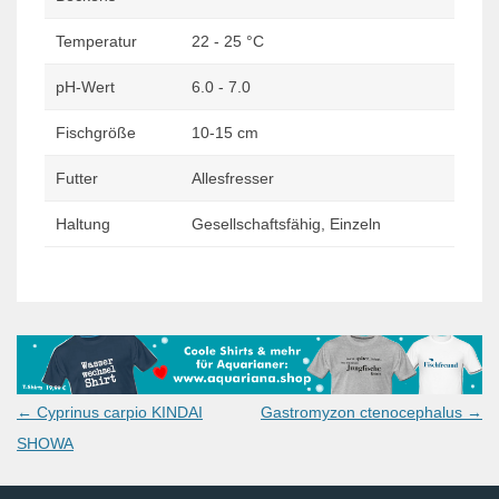
Temperatur
22 - 25 °C
pH-Wert
6.0 - 7.0
Fischgröße
10-15 cm
Futter
Allesfresser
Haltung
Gesellschaftsfähig, Einzeln
Post
←
Cyprinus carpio KINDAI
Gastromyzon ctenocephalus
→
navigation
SHOWA