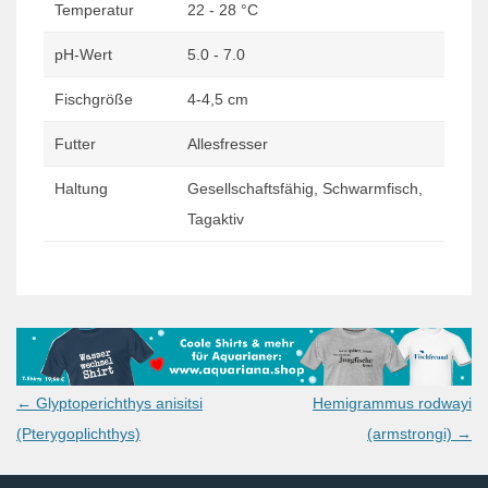
Temperatur
22 - 28 °C
pH-Wert
5.0 - 7.0
Fischgröße
4-4,5 cm
Futter
Allesfresser
Haltung
Gesellschaftsfähig, Schwarmfisch,
Tagaktiv
Post
←
Glyptoperichthys anisitsi
Hemigrammus rodwayi
navigation
(Pterygoplichthys)
(armstrongi)
→