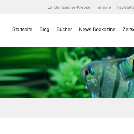
Landeinsiedler-Krebse
Termine
Newslett
Startseite
Blog
Bücher
News-Bookazine
Zeits
NEWS Bookazine
Was bietet das Bookazine?
Amaz
Lexika
Bildergalerien
Aqua
Specials
Wissenschaftliche Texte
Aquar
Minis
Linksammlung
Aquari
Jahrbücher
Kaufen bei tierverliebt!
Bugs
Terralog
Carid
Faltposter
Datz
Symbolblätter
Discus
Draco
Garte
Korall