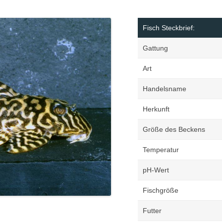
Margi
Orchi
Fisch Steckbrief:
Reptil
Gattung
Roden
Art
Schil
Terrar
Handelsname
Terrar
Herkunft
Größe des Beckens
Temperatur
pH-Wert
Fischgröße
Futter