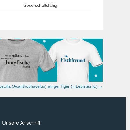
Gesellschaftsfähig
oecilia (Acanthophacelus) wingei Tiger (= Lebistes w.)
→
Unsere Anschrift