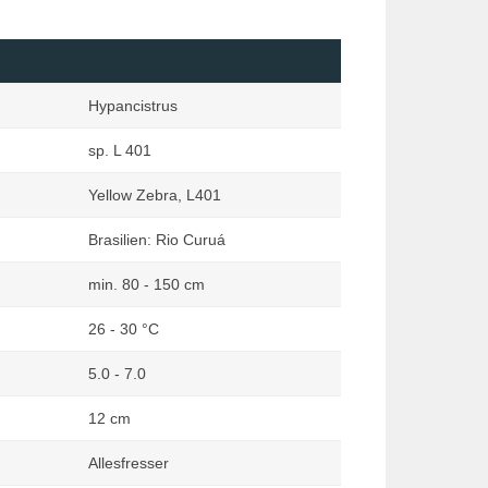
nata
Regenbogenfische
deen Zauber
Salmler
ia
Saugwelse
Hypancistrus
tia
Schmerlen
sp. L 401
dkröten im Fokus
Südamerikanische
Zwergbuntbarsche
ia
Yellow Zebra, L401
Skalare
istik
Brasilien: Rio Curuá
Süßwassergarnelen
Welse ohne Saug- und
min. 80 - 150 cm
Panzerwelse
26 - 30 °C
Weitere Arten
5.0 - 7.0
12 cm
Allesfresser