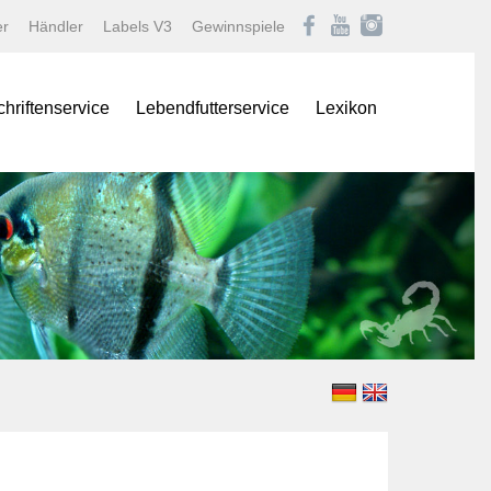
er
Händler
Labels V3
Gewinnspiele
chriftenservice
Lebendfutterservice
Lexikon
onas
Afrikanische Maulbrüter
logNEWS
Barben
istik Fachmagazin
Buntbarsche
stik/Aquarium live
Diskus
Gartenteich
ina
Goldfische und Koi
Krebse
 live
Labyrinther
Lebendgebärende Zahnk
n & Teich Magazin
Muscheln und Schnecke
e
Panzerwelse