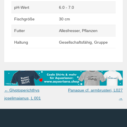
pH-Wert
6.0 - 7.0
Fischgröße
30 cm
Futter
Allesfresser, Pflanzen
Haltung
Gesellschaftsfähig, Gruppe
Post
←
Glyptoperichthys
Panaque cf. armbrusteri, L027
navigation
joselimaianus, L 001
→