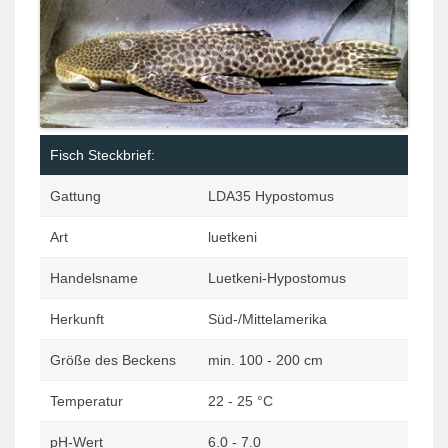
Fisch Steckbrief:
Gattung
LDA35 Hypostomus
Art
luetkeni
Handelsname
Luetkeni-Hypostomus
Herkunft
Süd-/Mittelamerika
Größe des Beckens
min. 100 - 200 cm
Temperatur
22 - 25 °C
pH-Wert
6.0 - 7.0