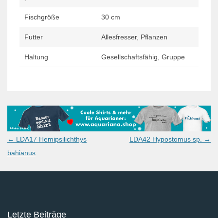
Fischgröße
30 cm
Futter
Allesfresser, Pflanzen
Haltung
Gesellschaftsfähig, Gruppe
Post
←
LDA17 Hemipsilichthys
LDA42 Hypostomus sp.
→
navigation
bahianus
Letzte Beiträge