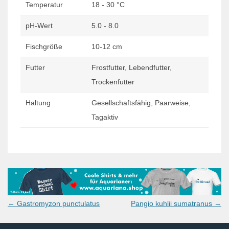
Temperatur
18 - 30 °C
pH-Wert
5.0 - 8.0
Fischgröße
10-12 cm
Futter
Frostfutter, Lebendfutter,
Trockenfutter
Haltung
Gesellschaftsfähig, Paarweise,
Tagaktiv
Post
←
Gastromyzon punctulatus
Pangio kuhlii sumatranus
→
navigation