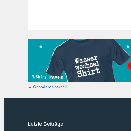
Post
←
Opsodoras stubeli
navigation
Letzte Beiträge