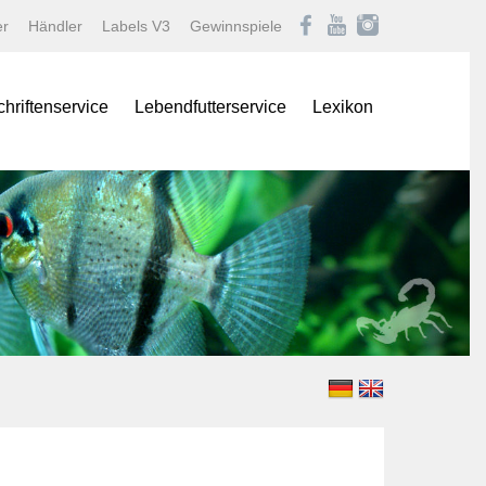
er
Händler
Labels V3
Gewinnspiele
chriftenservice
Lebendfutterservice
Lexikon
onas
Afrikanische Maulbrüter
logNEWS
Barben
istik Fachmagazin
Buntbarsche
stik/Aquarium live
Diskus
Gartenteich
ina
Goldfische und Koi
Krebse
 live
Labyrinther
Lebendgebärende Zahnk
n & Teich Magazin
Muscheln und Schnecke
e
Panzerwelse