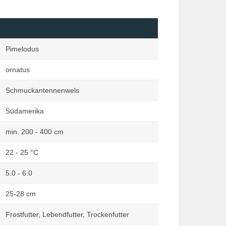
nata
Regenbogenfische
deen Zauber
Salmler
ia
Saugwelse
Pimelodus
tia
Schmerlen
ornatus
dkröten im Fokus
Südamerikanische
Zwergbuntbarsche
ia
Schmuckantennenwels
Skalare
istik
Südamerika
Süßwassergarnelen
Welse ohne Saug- und
min. 200 - 400 cm
Panzerwelse
22 - 25 °C
Weitere Arten
5.0 - 6.0
25-28 cm
Frostfutter, Lebendfutter, Trockenfutter