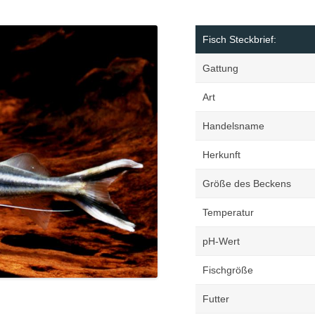
Margi
Orchi
Fisch Steckbrief:
Reptil
Gattung
Roden
Art
Schil
Terrar
Handelsname
Terrar
Herkunft
Größe des Beckens
Temperatur
pH-Wert
Fischgröße
Futter