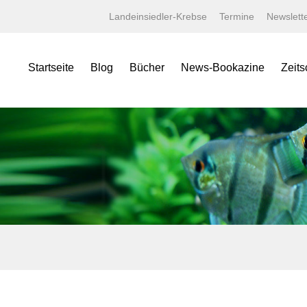
Landeinsiedler-Krebse
Termine
Newslett
Startseite
Blog
Bücher
News-Bookazine
Zeits
NEWS Bookazine
Was bietet das Bookazine?
Amaz
Lexika
Bildergalerien
Aqua
Specials
Wissenschaftliche Texte
Aquar
Minis
Linksammlung
Aquari
Jahrbücher
Kaufen bei tierverliebt!
Bugs
Terralog
Carid
Faltposter
Datz
Symbolblätter
Discus
Draco
Garte
Korall