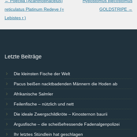
Post
←
Poecilia (Acanthophacelus)
Hypostomus plecostomus
navigation
reticulatus Platinum Redeye (=
GOLDSTRIPE
→
Lebistes r.)
Letzte Beiträge
Die kleinsten Fische der Welt
Pacus beißen nacktbadenden Männern die Hoden ab
Afrikanische Salmler
Feilenfische – nützlich und nett
Die ideale Zwergschildkröte – Kinosternon baurii
Argusfische – die scheißefressende Fadenalgenpolizei
Ihr letztes Stündlein hat geschlagen