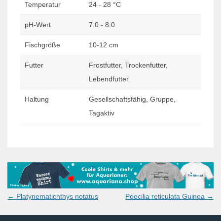
Temperatur
24 - 28 °C
pH-Wert
7.0 - 8.0
Fischgröße
10-12 cm
Futter
Frostfutter, Trockenfutter,
Lebendfutter
Haltung
Gesellschaftsfähig, Gruppe,
Tagaktiv
Post
←
Platynematichthys notatus
Poecilia reticulata Guinea
→
navigation