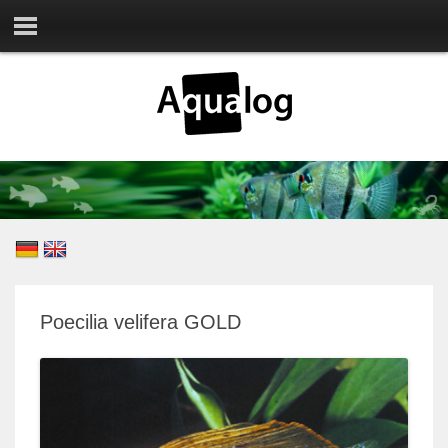
Poecilia velifera GOLD