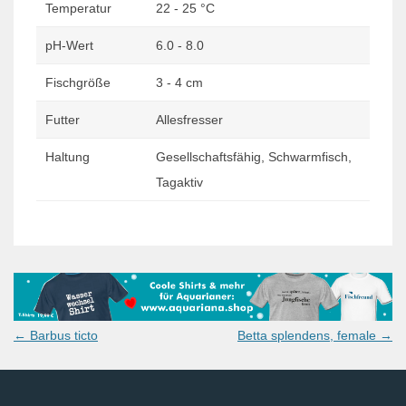
Temperatur
22 - 25 °C
pH-Wert
6.0 - 8.0
Fischgröße
3 - 4 cm
Futter
Allesfresser
Haltung
Gesellschaftsfähig, Schwarmfisch,
Tagaktiv
Post
←
Barbus ticto
Betta splendens, female
→
navigation