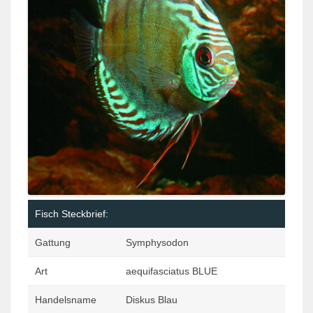
Fisch Steckbrief:
Gattung
Symphysodon
Art
aequifasciatus BLUE
Handelsname
Diskus Blau