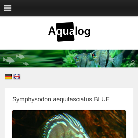
Symphysodon aequifasciatus BLUE