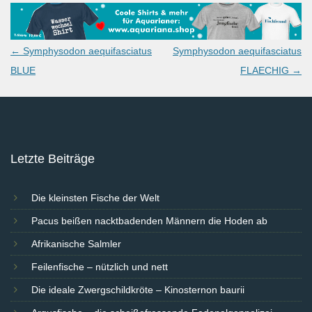
Post
←
Symphysodon aequifasciatus
Symphysodon aequifasciatus
navigation
BLUE
FLAECHIG
→
Letzte Beiträge
Die kleinsten Fische der Welt
Pacus beißen nacktbadenden Männern die Hoden ab
Afrikanische Salmler
Feilenfische – nützlich und nett
Die ideale Zwergschildkröte – Kinosternon baurii