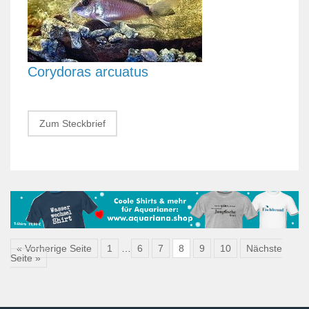
Corydoras arcuatus
Zum Steckbrief
« Vorherige Seite
1
…
6
7
8
9
10
Nächste
Seite »