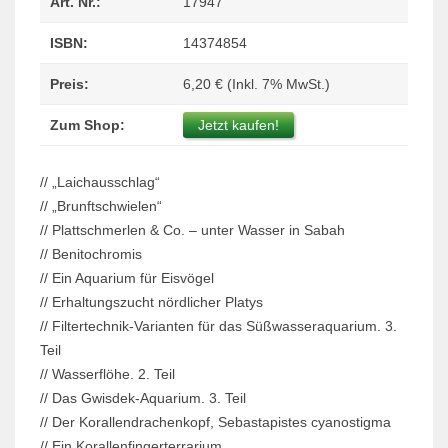
Art. Nr.:
17947
ISBN:
14374854
Preis:
6,20 € (Inkl. 7% MwSt.)
Zum Shop:
Jetzt kaufen!
//
„Laichausschlag“
// „Brunftschwielen“
// Plattschmerlen & Co. – unter Wasser in Sabah
// Benitochromis
// Ein Aquarium für Eisvögel
// Erhaltungszucht nördlicher Platys
// Filtertechnik-Varianten für das Süßwasseraquarium. 3.
Teil
// Wasserflöhe. 2. Teil
// Das Gwisdek-Aquarium. 3. Teil
// Der Korallendrachenkopf, Sebastapistes cyanostigma
// Ein Korallenfingerterrarium