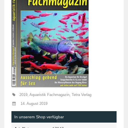
2019
,
Aquaristik Fachmagazin
,
Tetra Verlag
14. August 2019
In unserem Shop verfügbar