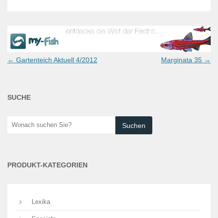
Post
←
Gartenteich Aktuell 4/2012
Marginata 35
→
navigation
SUCHE
Wonach
suchen
Sie?
PRODUKT-KATEGORIEN
Lexika