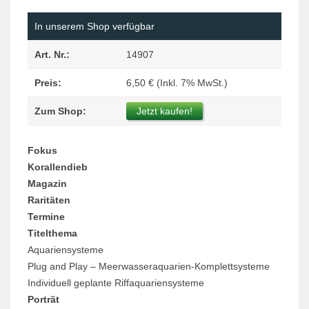
In unserem Shop verfügbar
Art. Nr.:
14907
Preis:
6,50 € (Inkl. 7% MwSt.)
Zum Shop:
Jetzt kaufen!
Fokus
Korallendieb
Magazin
Raritäten
Termine
Titelthema
Aquariensysteme
Plug and Play – Meerwasseraquarien-Komplettsysteme
Individuell geplante Riffaquariensysteme
Porträt