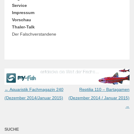
Service
Impressum
Vorschau
Thaler-Talk
Der Falschverstandene
Post
←
Aquaristik Fachmagazin 240
Reptilia 110 – Bartagamen
navigation
(Dezember 2014/Januar 2015)
(Dezember 2014 / Januar 2015)
→
SUCHE