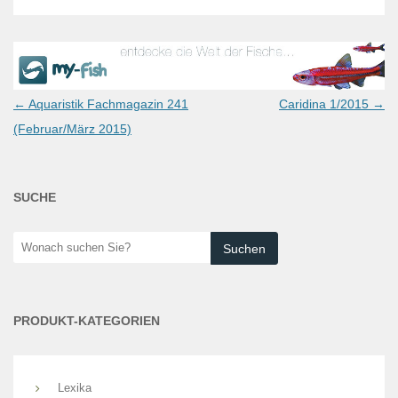
Post
←
Aquaristik Fachmagazin 241
Caridina 1/2015
→
navigation
(Februar/März 2015)
SUCHE
Wonach
suchen
Sie?
PRODUKT-KATEGORIEN
Lexika