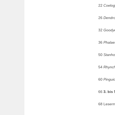
22
Coelog
26
Dendr
32
Goodye
36
Phalae
50
Stanho
54
Rhynch
60
Pingui
66
3. bis
68 Leser