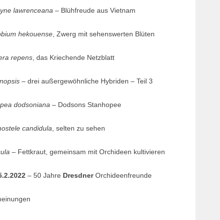
yne lawrenceana
– Blühfreude aus Vietnam
obium hekouense
, Zwerg mit sehenswerten Blüten
ra repens
, das Kriechende Netzblatt
nopsis
– drei außergewöhnliche Hybriden – Teil 3
pea dodsoniana
– Dodsons Stanhopee
ostele candidula
, selten zu sehen
cula
– Fettkraut, gemeinsam mit Orchideen kultivieren
 5.2.2022
– 50 Jahre
Dresdner
Orchideenfreunde
meinungen