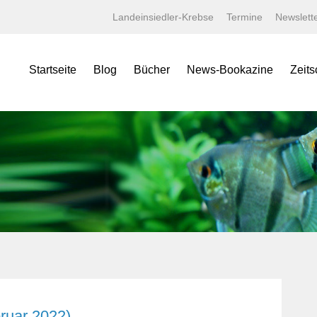
Landeinsiedler-Krebse
Termine
Newslett
Startseite
Blog
Bücher
News-Bookazine
Zeits
NEWS Bookazine
Was bietet das Bookazine?
Amaz
Lexika
Bildergalerien
Aqua
Specials
Wissenschaftliche Texte
Aquar
Minis
Linksammlung
Aquari
Jahrbücher
Kaufen bei tierverliebt!
Bugs
Terralog
Carid
Faltposter
Datz
Symbolblätter
Discus
Draco
Garte
Korall
ruar 2022)