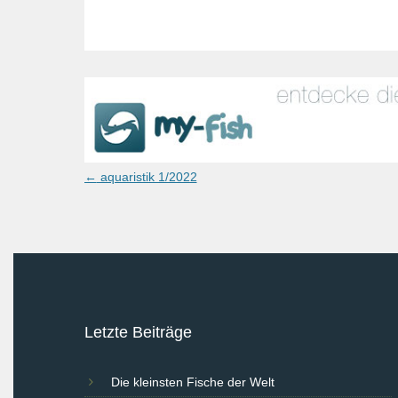
Post
←
aquaristik 1/2022
navigation
Letzte Beiträge
Die kleinsten Fische der Welt