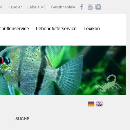
er
Händler
Labels V3
Gewinnspiele
chriftenservice
Lebendfutterservice
Lexikon
onas
Afrikanische Maulbrüter
logNEWS
Barben
istik Fachmagazin
Buntbarsche
stik/Aquarium live
Diskus
Gartenteich
ina
Goldfische und Koi
Krebse
 live
Labyrinther
Lebendgebärende Zahnk
n & Teich Magazin
Muscheln und Schnecke
SUCHE
e
Panzerwelse