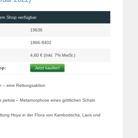
Margi
Orchi
rem Shop verfügbar
Reptil
19636
Roden
1866-8402
Schil
Terrar
4,60 € (Inkl. 7% MwSt.)
Terrar
op:
Jetzt kaufen!
h – eine Rettungsaktion
 petola
– Metamorphose eines göttlichen Schals
ttung
Hoya
in der Flora von Kambodscha, Laos und