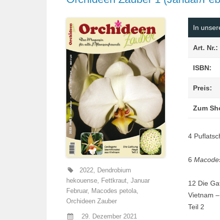
In unse
Art. Nr.:
ISBN:
Preis:
Zum Sh
4 Puflatsc
6
Macodes
2022
,
Dendrobium
hekouense
,
Fettkraut
,
Januar
12 Die Ga
Februar
,
Macodes petola
,
Vietnam –
Orchideen Zauber
Teil 2
29. Dezember 2021