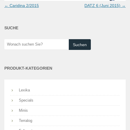
Post
←
Caridina 2/2015
DATZ 6 (Juni 2015)
→
navigation
SUCHE
Wonach
suchen
Sie?
PRODUKT-KATEGORIEN
Lexika
Specials
Minis
Terralog