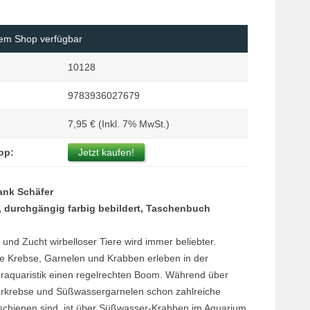
Margi
Orchi
rem Shop verfügbar
Reptil
10128
Roden
9783936027679
Schil
Terrar
7,95 € (Inkl. 7% MwSt.)
Terrar
op:
Jetzt kaufen!
ank Schäfer
, durchgängig farbig bebildert, Taschenbuch
 und Zucht wirbelloser Tiere wird immer beliebter.
die Krebse, Garnelen und Krabben erleben in der
aquaristik einen regelrechten Boom. Während über
krebse und Süßwassergarnelen schon zahlreiche
schienen sind, ist über Süßwasser-Krabben im Aquarium