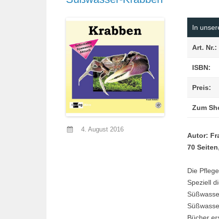
In unse
Art. Nr.:
ISBN:
Preis:
Zum Sh
4. August 2016
Autor: Fr
70 Seiten
Die Pflege
Speziell 
Süßwasser
Süßwasser
Bücher er