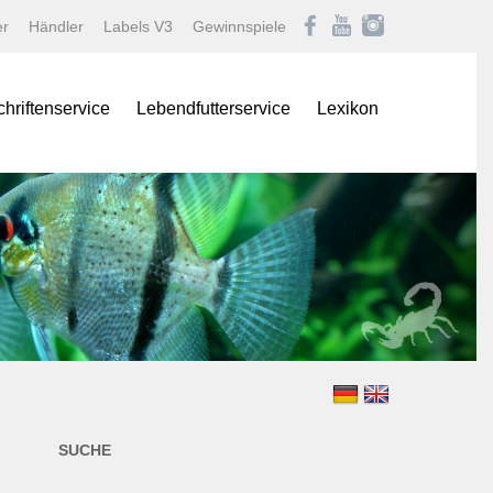
er
Händler
Labels V3
Gewinnspiele
chriftenservice
Lebendfutterservice
Lexikon
onas
Afrikanische Maulbrüter
logNEWS
Barben
istik Fachmagazin
Buntbarsche
stik/Aquarium live
Diskus
Gartenteich
ina
Goldfische und Koi
Krebse
 live
Labyrinther
Lebendgebärende Zahnk
n & Teich Magazin
Muscheln und Schnecke
SUCHE
e
Panzerwelse