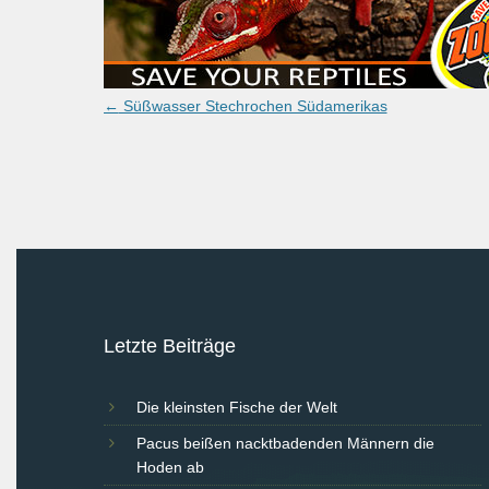
Post
←
Süßwasser Stechrochen Südamerikas
navigation
Letzte Beiträge
Die kleinsten Fische der Welt
Pacus beißen nacktbadenden Männern die
Hoden ab