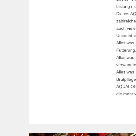
bislang ni
Dieses AQ
zahlreich
auch viel
Unkenntni
Alles was
Fütterung
Alles was 
verwandte
Alles was
Brutpflege
AQUALOG M
die mehr 