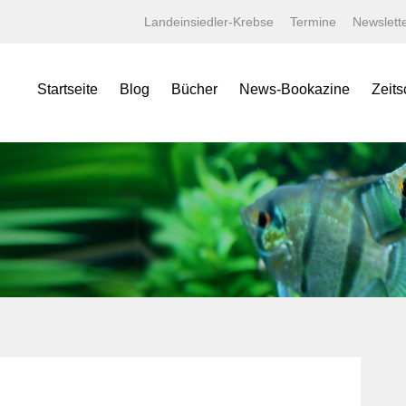
Landeinsiedler-Krebse
Termine
Newslett
Startseite
Blog
Bücher
News-Bookazine
Zeits
NEWS Bookazine
Was bietet das Bookazine?
Amaz
Lexika
Bildergalerien
Aqua
Specials
Wissenschaftliche Texte
Aquar
Minis
Linksammlung
Aquari
Jahrbücher
Kaufen bei tierverliebt!
Bugs
Terralog
Carid
Faltposter
Datz
Symbolblätter
Discus
Draco
Garte
Korall