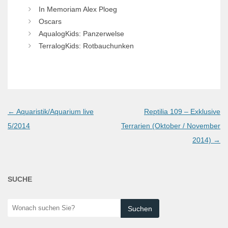
In Memoriam Alex Ploeg
Oscars
AqualogKids: Panzerwelse
TerralogKids: Rotbauchunken
Post
←
Aquaristik/Aquarium live
Reptilia 109 – Exklusive
navigation
5/2014
Terrarien (Oktober / November
2014)
→
SUCHE
Wonach
suchen