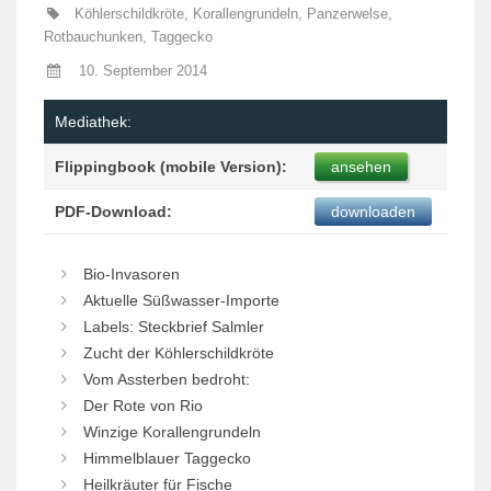
Köhlerschildkröte
,
Korallengrundeln
,
Panzerwelse
,
Rotbauchunken
,
Taggecko
10. September 2014
Mediathek:
Flippingbook (mobile Version):
ansehen
PDF-Download:
downloaden
Bio-Invasoren
Aktuelle Süßwasser-Importe
Labels: Steckbrief Salmler
Zucht der Köhlerschildkröte
Vom Assterben bedroht:
Der Rote von Rio
Winzige Korallengrundeln
Himmelblauer Taggecko
Heilkräuter für Fische