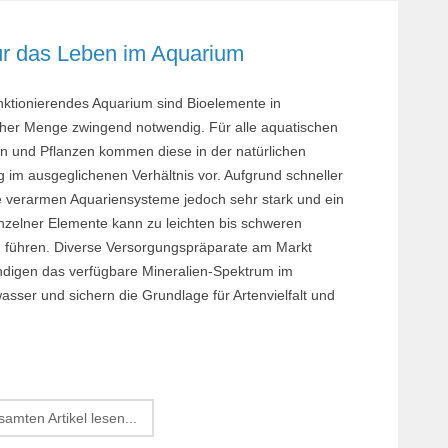
Margi
ür das Leben im Aquarium
Orchi
Reptil
unktionierendes Aquarium sind Bioelemente in
Roden
icher Menge zwingend notwendig. Für alle aquatischen
Schil
 und Pflanzen kommen diese in der natürlichen
im ausgeglichenen Verhältnis vor. Aufgrund schneller
Terrar
e verarmen Aquariensysteme jedoch sehr stark und ein
Terrar
nzelner Elemente kann zu leichten bis schweren
 führen. Diverse Versorgungspräparate am Markt
ändigen das verfügbare Mineralien-Spektrum im
sser und sichern die Grundlage für Artenvielfalt und
amten Artikel lesen...