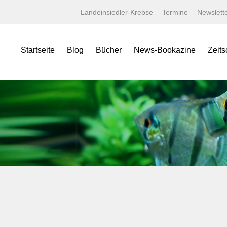
Landeinsiedler-Krebse
Termine
Newslett
Startseite
Blog
Bücher
News-Bookazine
Zeits
NEWS Bookazine
Was bietet das Bookazine?
Amaz
Lexika
Bildergalerien
Aqua
Specials
Wissenschaftliche Texte
Aquar
Minis
Linksammlung
Aquari
Jahrbücher
Kaufen bei tierverliebt!
Bugs
Terralog
Carid
Faltposter
Datz
Symbolblätter
Discus
Draco
Garte
Korall