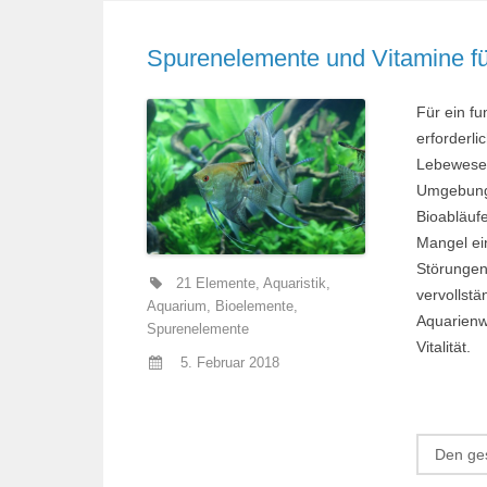
Spurenelemente und Vitamine f
Für ein f
erforderl
Lebewesen
Umgebung 
Bioabläuf
Mangel ei
Störungen
21 Elemente
,
Aquaristik
,
vervollst
Aquarium
,
Bioelemente
,
Aquarienwa
Spurenelemente
Vitalität.
5. Februar 2018
Den ges