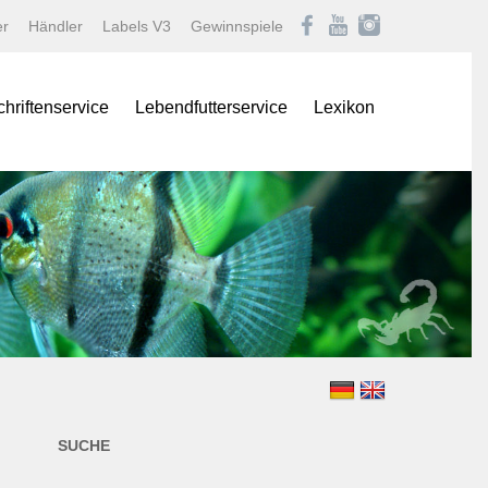
er
Händler
Labels V3
Gewinnspiele
chriftenservice
Lebendfutterservice
Lexikon
onas
Afrikanische Maulbrüter
logNEWS
Barben
istik Fachmagazin
Buntbarsche
stik/Aquarium live
Diskus
Gartenteich
ina
Goldfische und Koi
Krebse
 live
Labyrinther
Lebendgebärende Zahnk
n & Teich Magazin
Muscheln und Schnecke
SUCHE
e
Panzerwelse