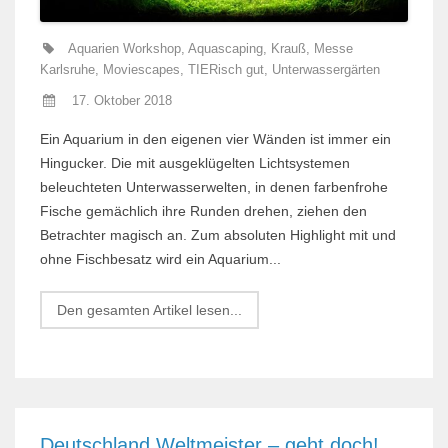
Aquarien Workshop
,
Aquascaping
,
Krauß
,
Messe
Karlsruhe
,
Moviescapes
,
TIERisch gut
,
Unterwassergärten
17. Oktober 2018
Ein Aquarium in den eigenen vier Wänden ist immer ein
Hingucker. Die mit ausgeklügelten Lichtsystemen
beleuchteten Unterwasserwelten, in denen farbenfrohe
Fische gemächlich ihre Runden drehen, ziehen den
Betrachter magisch an. Zum absoluten Highlight mit und
ohne Fischbesatz wird ein Aquarium...
Den gesamten Artikel lesen...
Deutschland Weltmeister – geht doch!