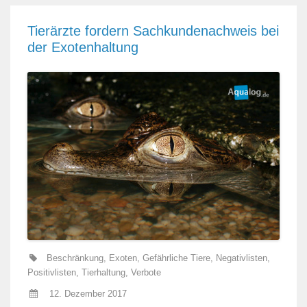
Tierärzte fordern Sachkundenachweis bei
der Exotenhaltung
Beschränkung
,
Exoten
,
Gefährliche Tiere
,
Negativlisten
,
Positivlisten
,
Tierhaltung
,
Verbote
12. Dezember 2017