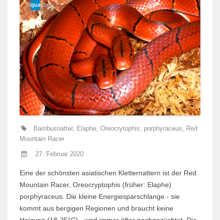
Bambusnatter
,
Elaphe
,
Oreocrytophis
,
porphyraceus
,
Red
Mountain Racer
27. Februar 2020
Eine der schönsten asiatischen Kletternattern ist der Red
Mountain Racer, Oreocryptophis (früher: Elaphe)
porphyraceus. Die kleine Energiespar­schlange - sie
kommt aus bergigen Regionen und braucht keine
Heizung (18-25°C) - wird immer öfter nachgezüchtet. Die