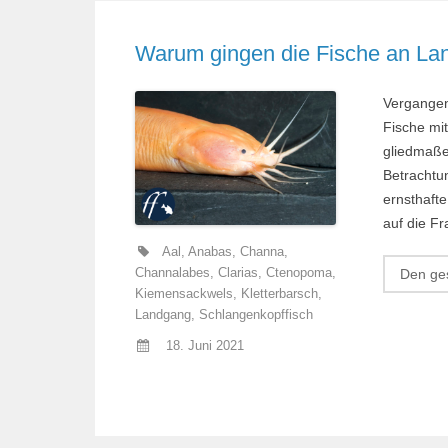
Warum gingen die Fische an Lan
Vergangen
Fische mi
gliedmaße
Betrachtun
ernsthaft
auf die Fr
Aal
,
Anabas
,
Channa
,
Den ges
Channalabes
,
Clarias
,
Ctenopoma
,
Kiemensackwels
,
Kletterbarsch
,
Landgang
,
Schlangenkopffisch
18. Juni 2021