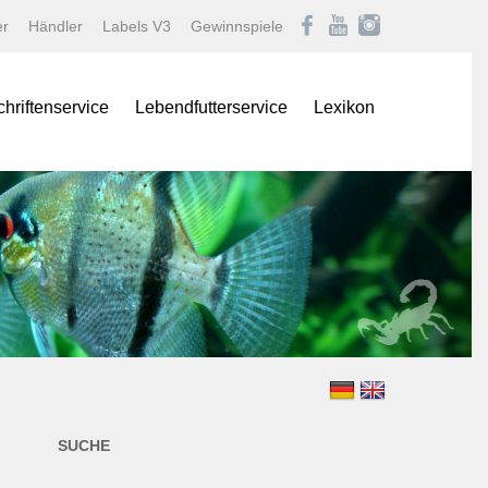
er
Händler
Labels V3
Gewinnspiele
chriftenservice
Lebendfutterservice
Lexikon
onas
Afrikanische Maulbrüter
logNEWS
Barben
istik Fachmagazin
Buntbarsche
stik/Aquarium live
Diskus
Gartenteich
ina
Goldfische und Koi
Krebse
 live
Labyrinther
Lebendgebärende Zahnk
n & Teich Magazin
Muscheln und Schnecke
SUCHE
e
Panzerwelse