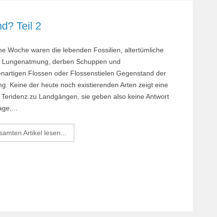
Margi
d? Teil 2
Orchi
Reptil
e Woche waren die lebenden Fossilien, altertümliche
Roden
t Lungenatmung, derben Schuppen und
Schil
nartigen Flossen oder Flossenstielen Gegenstand der
g. Keine der heute noch existierenden Arten zeigt eine
Terrar
e Tendenz zu Landgängen, sie geben also keine Antwort
Terrar
age,...
amten Artikel lesen...