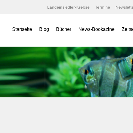
Landeinsiedler-Krebse
Termine
Newslett
Startseite
Blog
Bücher
News-Bookazine
Zeits
NEWS Bookazine
Was bietet das Bookazine?
Amaz
Lexika
Bildergalerien
Aqua
Specials
Wissenschaftliche Texte
Aquar
Minis
Linksammlung
Aquari
Jahrbücher
Kaufen bei tierverliebt!
Bugs
Terralog
Carid
Faltposter
Datz
Symbolblätter
Discus
Draco
Garte
Korall