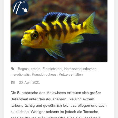
Bagrus
,
crabro
,
Eierdiebstahl
,
Hornissenbuntbarsch
,
meredionalis
,
Pseudotropheus
,
Putzerverhalten
30. April 2021
Die Buntbarsche des Malawisees erfreuen sich großer
Beliebtheit unter den Aquarianern. Sie sind extrem
farbenprächtig und gewöhnlich leicht zu pflegen und auch
zu züchten. Weniger bekannt ist jedoch die Tatsache,
dass etliche Malawi-Buntbarsche auch ein wahnsinnig