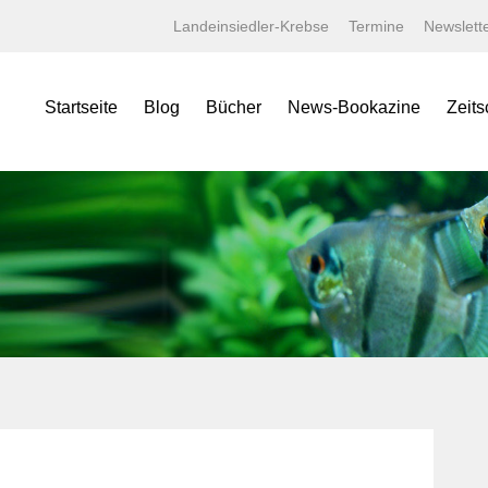
Landeinsiedler-Krebse
Termine
Newslett
Startseite
Blog
Bücher
News-Bookazine
Zeits
NEWS Bookazine
Was bietet das Bookazine?
Amaz
Lexika
Bildergalerien
Aqua
Specials
Wissenschaftliche Texte
Aquar
Minis
Linksammlung
Aquari
Jahrbücher
Kaufen bei tierverliebt!
Bugs
Terralog
Carid
Faltposter
Datz
Symbolblätter
Discus
Draco
Garte
Korall