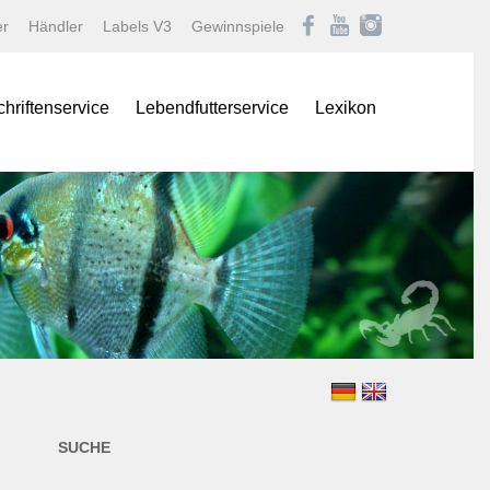
er
Händler
Labels V3
Gewinnspiele
chriftenservice
Lebendfutterservice
Lexikon
onas
Afrikanische Maulbrüter
logNEWS
Barben
istik Fachmagazin
Buntbarsche
stik/Aquarium live
Diskus
Gartenteich
ina
Goldfische und Koi
Krebse
 live
Labyrinther
Lebendgebärende Zahnk
n & Teich Magazin
Muscheln und Schnecke
SUCHE
e
Panzerwelse