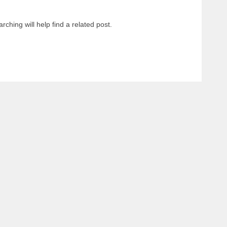
Margi
ching will help find a related post.
Orchi
Reptil
Roden
Schil
Terrar
Terrar