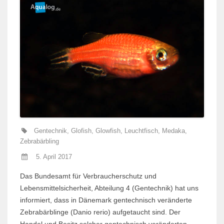
Gentechnik
,
Glofish
,
Glowfish
,
Leuchtfisch
,
Medaka
,
Zebrabärbling
5. April 2017
Das Bundesamt für Verbraucherschutz und
Lebensmittelsicherheit, Abteilung 4 (Gentechnik) hat uns
informiert, dass in Dänemark gentechnisch veränderte
Zebrabärblinge (Danio rerio) aufgetaucht sind. Der
Handel und Besitz solcher gentechnisch veränderten