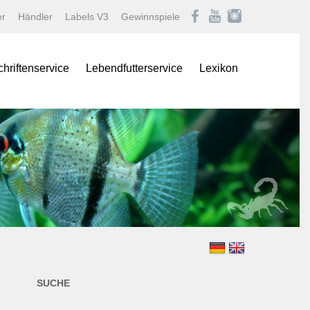
er
Händler
Labels V3
Gewinnspiele
chriftenservice
Lebendfutterservice
Lexikon
onas
Afrikanische Maulbrüter
logNEWS
Barben
istik Fachmagazin
Buntbarsche
stik/Aquarium live
Diskus
Gartenteich
ina
Goldfische und Koi
Krebse
 live
Labyrinther
Lebendgebärende Zahnk
n & Teich Magazin
Muscheln und Schnecke
SUCHE
e
Panzerwelse