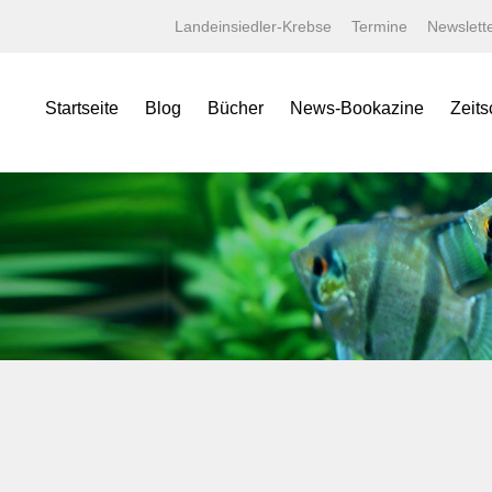
Landeinsiedler-Krebse
Termine
Newslett
Startseite
Blog
Bücher
News-Bookazine
Zeits
NEWS Bookazine
Was bietet das Bookazine?
Amaz
Lexika
Bildergalerien
Aqua
Specials
Wissenschaftliche Texte
Aquar
Minis
Linksammlung
Aquari
Jahrbücher
Kaufen bei tierverliebt!
Bugs
Terralog
Carid
Faltposter
Datz
Symbolblätter
Discus
Draco
Garte
Korall