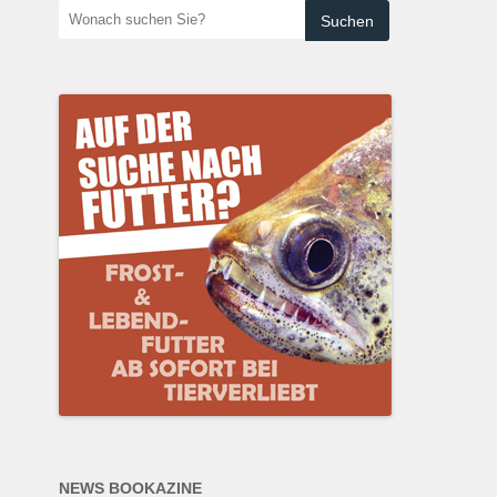
Wonach
nata
Regenbogenfische
suchen
deen Zauber
Salmler
Sie?
ia
Saugwelse
tia
Schmerlen
dkröten im Fokus
Südamerikanische
Zwergbuntbarsche
ia
Skalare
istik
Süßwassergarnelen
Welse ohne Saug- und
Panzerwelse
Weitere Arten
NEWS BOOKAZINE