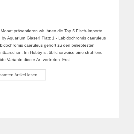
Margi
Orchi
Reptil
 Monat präsentieren wir Ihnen die Top 5 Fisch-Importe
Roden
 by Aquarium Glaser! Platz 1 - Labidochromis caeruleus
Schil
idochromis caeruleus gehört zu den beliebtesten
ntbarschen. Im Hobby ist üblicherweise eine strahlend
Terrar
bte Variante dieser Art vertreten. Erst...
Terrar
amten Artikel lesen...