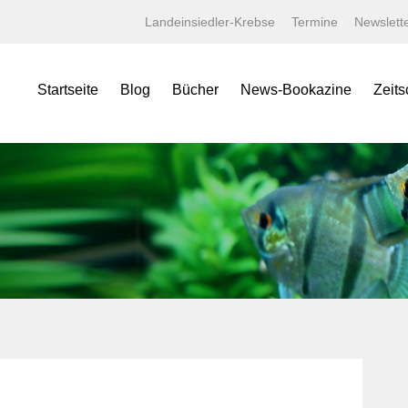
Landeinsiedler-Krebse
Termine
Newslett
Startseite
Blog
Bücher
News-Bookazine
Zeits
NEWS Bookazine
Was bietet das Bookazine?
Amaz
Lexika
Bildergalerien
Aqua
Specials
Wissenschaftliche Texte
Aquar
Minis
Linksammlung
Aquari
Jahrbücher
Kaufen bei tierverliebt!
Bugs
Terralog
Carid
Faltposter
Datz
Symbolblätter
Discus
Draco
Garte
Korall