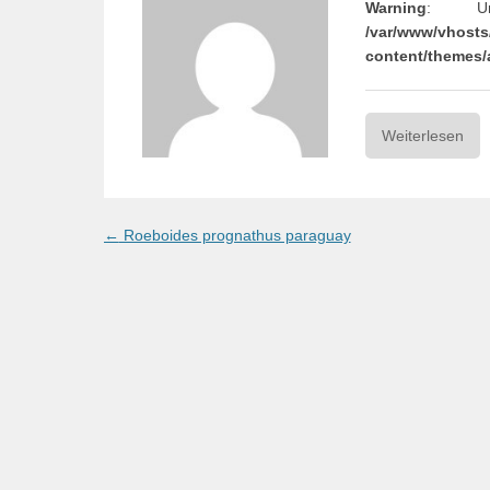
Warning
: Und
/var/www/vhosts
content/themes/
Weiterlesen
Post
←
Roeboides prognathus paraguay
navigation