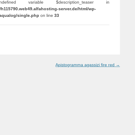
efined variable $description_teaser in
/h115790.web49.alfahosting-server.de/html/wp-
aqualog/single.php
on line
33
Apistogramma agassizi fire red
→