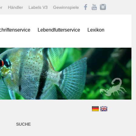
er
Händler
Labels V3
Gewinnspiele
chriftenservice
Lebendfutterservice
Lexikon
onas
Afrikanische Maulbrüter
logNEWS
Barben
istik Fachmagazin
Buntbarsche
stik/Aquarium live
Diskus
Gartenteich
ina
Goldfische und Koi
Krebse
 live
Labyrinther
Lebendgebärende Zahnk
n & Teich Magazin
Muscheln und Schnecke
SUCHE
e
Panzerwelse