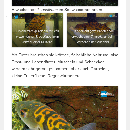
Erwachsener
T. ocellatus
im Seewasseraquarium.
Ein aberrant gezeichneter, voll
Ein aberrant gezeichneter, voll
erwachsener
T. ocellatu
s beim
erwachsener
T. ocellatus
beim
Verzehr einer Muschel
Verzehr einer Muschel
Als Futter brauchen sie kräftige, fleischliche Nahrung, also
Frost- und Lebendfutter. Muscheln und Schnecken
werden sehr gerne genommen, aber auch Garnelen,
kleine Futterfische, Regenwürmer etc.