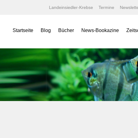
Landeinsiedler-Krebse
Termine
Newslett
Startseite
Blog
Bücher
News-Bookazine
Zeits
NEWS Bookazine
Was bietet das Bookazine?
Amaz
Lexika
Bildergalerien
Aqua
Specials
Wissenschaftliche Texte
Aquar
Minis
Linksammlung
Aquari
Jahrbücher
Kaufen bei tierverliebt!
Bugs
Terralog
Carid
Faltposter
Datz
Symbolblätter
Discus
Draco
Garte
Korall