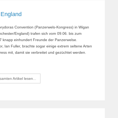
Margi
 England
Orchi
Reptil
orydoras Convention (Panzerwels-Kongress) in Wigan
Roden
chester/England) trafen sich vom 09.06. bis zum
Schil
7 knapp einhundert Freunde der Panzerwelse.
r, Ian Fuller, brachte sogar einige extrem seltene Arten
Terrar
ess mit, damit sie verbreitet und gezüchtet werden.
Terrar
amten Artikel lesen...