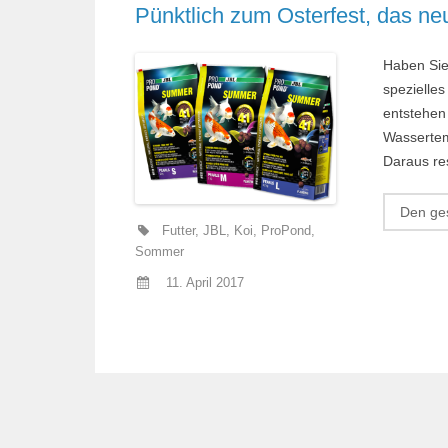
Pünktlich zum Osterfest, das ne
Haben Sie
spezielle
entstehen
Wassertem
Daraus res
Den ges
Futter
,
JBL
,
Koi
,
ProPond
,
Sommer
11. April 2017