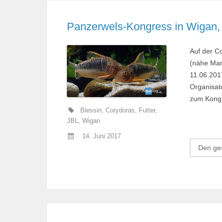
Panzerwels-Kongress in Wigan,
Auf der C
(nähe Man
11.06.201
Organisato
zum Kongr
Blessin
,
Corydoras
,
Futter
,
JBL
,
Wigan
14. Juni 2017
Den ges