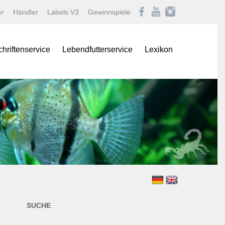
er
Händler
Labels V3
Gewinnspiele
chriftenservice
Lebendfutterservice
Lexikon
onas
Afrikanische Maulbrüter
logNEWS
Barben
istik Fachmagazin
Buntbarsche
stik/Aquarium live
Diskus
Gartenteich
ina
Goldfische und Koi
Krebse
 live
Labyrinther
Lebendgebärende Zahnk
n & Teich Magazin
Muscheln und Schnecke
SUCHE
e
Panzerwelse