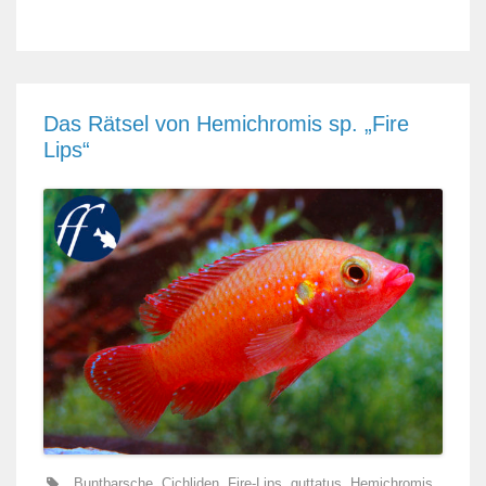
Das Rätsel von Hemichromis sp. „Fire
Lips“
Buntbarsche
,
Cichliden
,
Fire-Lips
,
guttatus
,
Hemichromis