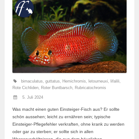
bimaculatus
,
guttatus
,
Hemichromis
,
letourneuxi
,
lifalili
,
Rote Cichliden
,
Roter Buntbarsch
,
Rubricatochromis
5. Juli 2024
Was macht einen guten Einsteiger-Fisch aus? Er sollte
schön aussehen; leicht zu ernähren sein; typische
Einsteiger-Pflegefehler verkraften, ohne krank zu werden
oder gar zu sterben; er sollte sich in allen
Wasserverhältnissen, die aus dem häuslichen