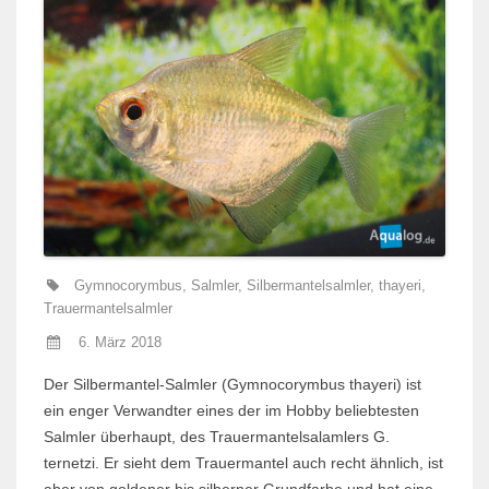
Gymnocorymbus
,
Salmler
,
Silbermantelsalmler
,
thayeri
,
Trauermantelsalmler
6. März 2018
Der Silbermantel-Salmler (Gymnocorymbus thayeri) ist
ein enger Verwandter eines der im Hobby beliebtesten
Salmler überhaupt, des Trauermantelsalamlers G.
ternetzi. Er sieht dem Trauermantel auch recht ähnlich, ist
aber von goldener bis silberner Grundfarbe und hat eine