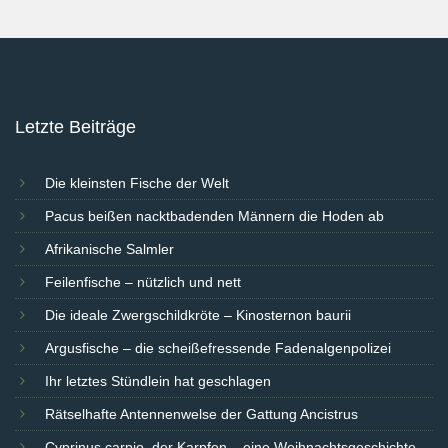
Letzte Beiträge
Die kleinsten Fische der Welt
Pacus beißen nacktbadenden Männern die Hoden ab
Afrikanische Salmler
Feilenfische – nützlich und nett
Die ideale Zwergschildkröte – Kinosternon baurii
Argusfische – die scheißefressende Fadenalgenpolizei
Ihr letztes Stündlein hat geschlagen
Rätselhafte Antennenwelse der Gattung Ancistrus
Cyprinus carpio, der Karpfen – eine Weihnachtsgeschichte