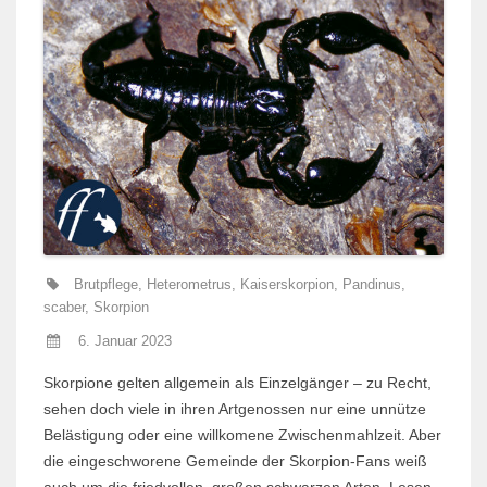
Brutpflege
,
Heterometrus
,
Kaiserskorpion
,
Pandinus
,
scaber
,
Skorpion
6. Januar 2023
Skorpione gelten allgemein als Einzelgänger – zu Recht,
sehen doch viele in ihren Artgenossen nur eine unnütze
Belästigung oder eine willkomene Zwischenmahlzeit. Aber
die eingeschworene Gemeinde der Skorpion-Fans weiß
auch um die friedvollen, großen schwarzen Arten. Lesen