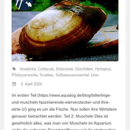
Anodonta
,
Corbicula
,
Dreissena
,
Glochidien
,
Hyriopsis
,
Pilsbryoconcha
,
Scabies
,
Süßwassermuschel
,
Unio
5. April 2024
Im ersten Teil (https://www.aqualog.de/blog/bitterlinge-
und-muscheln-faszinierende-eierverstecker-und-ihre-
wirte-1/) ging es um die Fische. Nun sollen ihre Wirtstiere
genauer betrachtet werden. Teil 2: Muscheln Dies ist
gewöhnlich alles, was man von Muscheln im Aquarium
sieht: die gefranste Einströmöffnung und die glattrandige