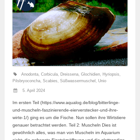
Anodonta
,
Corbicula
,
Dreissena
,
Glochidien
,
Hyriopsis
,
Pilsbryoconcha
,
Scabies
,
Süßwassermuschel
,
Unio
5. April 2024
Im ersten Teil (https://www.aqualog.de/blog/bitterlinge-
und-muscheln-faszinierende-eierverstecker-und-ihre-
wirte-1/) ging es um die Fische. Nun sollen ihre Wirtstiere
genauer betrachtet werden. Teil 2: Muscheln Dies ist
gewöhnlich alles, was man von Muscheln im Aquarium
sieht: die gefranste Einströmöffnung und die glattrandige