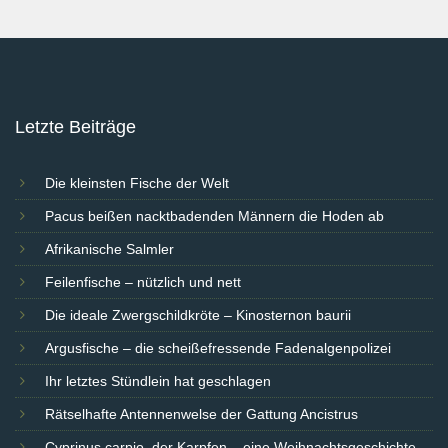
Letzte Beiträge
Die kleinsten Fische der Welt
Pacus beißen nacktbadenden Männern die Hoden ab
Afrikanische Salmler
Feilenfische – nützlich und nett
Die ideale Zwergschildkröte – Kinosternon baurii
Argusfische – die scheißefressende Fadenalgenpolizei
Ihr letztes Stündlein hat geschlagen
Rätselhafte Antennenwelse der Gattung Ancistrus
Cyprinus carpio, der Karpfen – eine Weihnachtsgeschichte