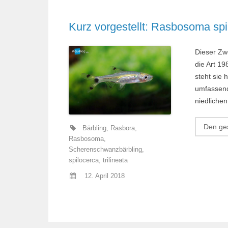
Kurz vorgestellt: Rasbosoma spi
Dieser Zw
die Art 19
steht sie 
umfassend
niedlichen
Den ges
Bärbling
,
Rasbora
,
Rasbosoma
,
Scherenschwanzbärbling
,
spilocerca
,
trilineata
12. April 2018