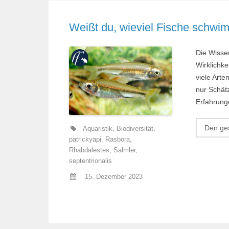
Weißt du, wieviel Fische schw
Die Wissen
Wirklichke
viele Arte
nur Schät
Erfahrung
Den ges
Aquaristik
,
Biodiversität
,
patrickyapi
,
Rasbora
,
Rhabdalestes
,
Salmler
,
septentrionalis
15. Dezember 2023