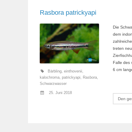
Rasbora patrickyapi
Die Schwa
dem indon
zahlreich
treten ne
Zierfisch
Falle des 
6 cm lang
Bärbling
,
einthovenii
,
kalochroma
,
patrickyapi
,
Rasbora
,
Schwarzwasser
25. Juni 2018
Den ges