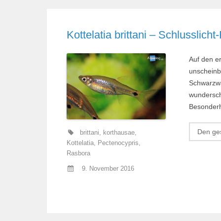
Kottelatia brittani – Schlusslich
Auf den er
unscheinba
Schwarzwa
wundersch
Besonderhe
Den ges
brittani
,
korthausae
,
Kottelatia
,
Pectenocypris
,
Rasbora
9. November 2016