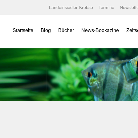
Landeinsiedler-Krebse
Termine
Newslett
Startseite
Blog
Bücher
News-Bookazine
Zeits
NEWS Bookazine
Was bietet das Bookazine?
Amaz
Lexika
Bildergalerien
Aqua
Specials
Wissenschaftliche Texte
Aquar
Minis
Linksammlung
Aquari
Jahrbücher
Kaufen bei tierverliebt!
Bugs
Terralog
Carid
Faltposter
Datz
Symbolblätter
Discus
Draco
Garte
Korall