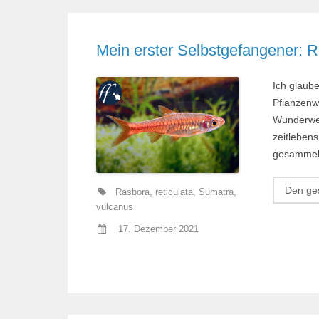
Mein erster Selbstgefangener: 
Ich glaube
Pflanzenwe
Wunderwel
zeitlebens
gesammelt
Den ges
Rasbora
,
reticulata
,
Sumatra
,
vulcanus
17. Dezember 2021