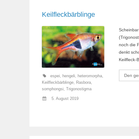
Keilfleckbärblinge
Scheinbar
(Trigonos
noch die 
denkt sch
Keilfleck
Den ges
espei
,
hengeli
,
heteromorpha
,
Keilfleckbärblinge
,
Rasbora
,
somphongsi
,
Trigonostigma
5. August 2019