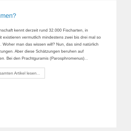
Margi
immen?
Orchi
Reptil
schaft kennt derzeit rund 32.000 Fischarten, in
Roden
it existieren vermutlich mindestens zwei bis drei mal so
Schil
n. Woher man das wissen will? Nun, das sind natürlich
zungen. Aber diese Schätzungen beruhen auf
Terrar
en. Bei den Prachtguramis (Parosphromenus)...
Terrar
amten Artikel lesen...