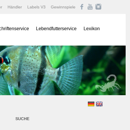
er
Händler
Labels V3
Gewinnspiele
chriftenservice
Lebendfutterservice
Lexikon
onas
Afrikanische Maulbrüter
logNEWS
Barben
istik Fachmagazin
Buntbarsche
stik/Aquarium live
Diskus
Gartenteich
ina
Goldfische und Koi
Krebse
 live
Labyrinther
Lebendgebärende Zahnk
n & Teich Magazin
Muscheln und Schnecke
SUCHE
e
Panzerwelse