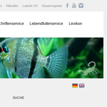
er
Händler
Labels V3
Gewinnspiele
chriftenservice
Lebendfutterservice
Lexikon
onas
Afrikanische Maulbrüter
logNEWS
Barben
istik Fachmagazin
Buntbarsche
stik/Aquarium live
Diskus
Gartenteich
ina
Goldfische und Koi
Krebse
 live
Labyrinther
Lebendgebärende Zahnk
n & Teich Magazin
Muscheln und Schnecke
SUCHE
e
Panzerwelse