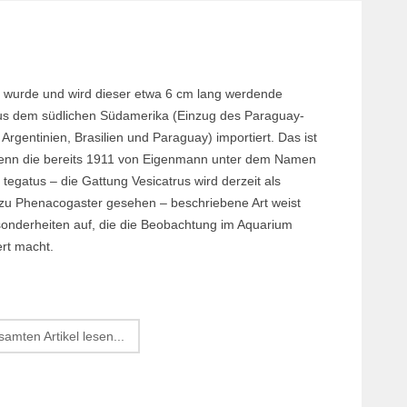
Margi
Orchi
Reptil
n wurde und wird dieser etwa 6 cm lang werdende
Roden
us dem südlichen Südamerika (Einzug des Paraguay-
Schil
 Argentinien, Brasilien und Paraguay) importiert. Das ist
enn die bereits 1911 von Eigenmann unter dem Namen
Terrar
 tegatus – die Gattung Vesicatrus wird derzeit als
Terrar
u Phenacogaster gesehen – beschriebene Art weist
sonderheiten auf, die die Beobachtung im Aquarium
rt macht.
amten Artikel lesen...