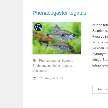
Phenacogaster tegatus
Nur selte
Salmler a
Flusses in
schade, d
Vesicatrus
Synonym z
einige Be
Phenacogaster
,
Salmler
,
lohnenswe
Sechsaugensalmler
,
tegatus
,
Vesicatrus
25. August 2023
Den ges