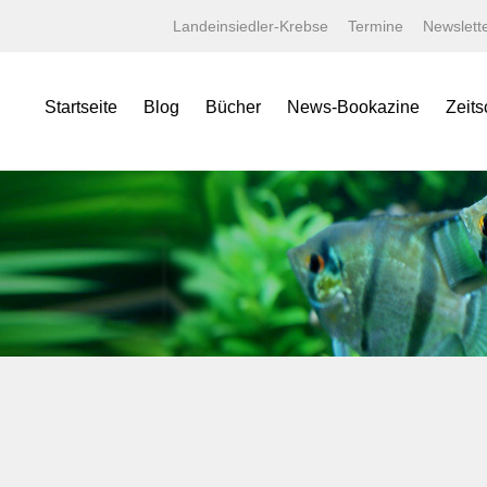
Landeinsiedler-Krebse
Termine
Newslett
Startseite
Blog
Bücher
News-Bookazine
Zeits
NEWS Bookazine
Was bietet das Bookazine?
Amaz
Lexika
Bildergalerien
Aqua
Specials
Wissenschaftliche Texte
Aquar
Minis
Linksammlung
Aquari
Jahrbücher
Kaufen bei tierverliebt!
Bugs
Terralog
Carid
Faltposter
Datz
Symbolblätter
Discus
Draco
Garte
Korall