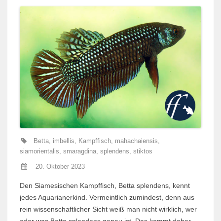
Betta
,
imbellis
,
Kampffisch
,
mahachaiensis
,
siamorientalis
,
smaragdina
,
splendens
,
stiktos
20. Oktober 2023
Den Siamesischen Kampffisch, Betta splendens, kennt
jedes Aquarianerkind. Vermeintlich zumindest, denn aus
rein wissenschaftlicher Sicht weiß man nicht wirklich, wer
oder was Betta splendens genau ist. Das kommt daher,