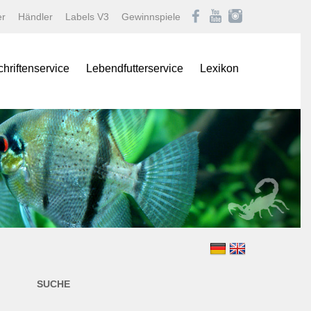
er
Händler
Labels V3
Gewinnspiele
chriftenservice
Lebendfutterservice
Lexikon
onas
Afrikanische Maulbrüter
logNEWS
Barben
istik Fachmagazin
Buntbarsche
stik/Aquarium live
Diskus
Gartenteich
ina
Goldfische und Koi
Krebse
 live
Labyrinther
Lebendgebärende Zahnk
n & Teich Magazin
Muscheln und Schnecke
SUCHE
e
Panzerwelse