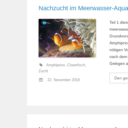
Nachzucht im Meerwasser-Aquari
Teil 1 die
meerwasse
Grund­vora
Amphiprion
nötigen V
nach dem A
Gelegen a
Amphiprion
,
Clownfisch
,
Zucht
Den ges
22. November 2018