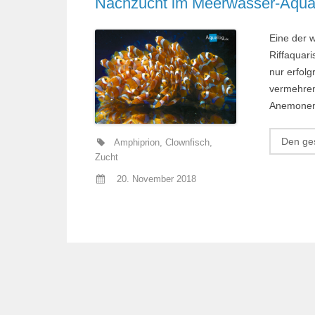
Nachzucht im Meerwasser-Aquar
Eine der 
Riffaquari
nur erfolg
vermehren
Anemonen­
Den ges
Amphiprion
,
Clownfisch
,
Zucht
20. November 2018