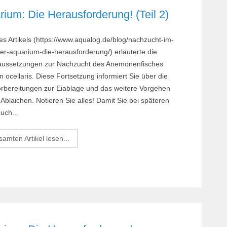
um: Die Herausforderung! (Teil 2)
ses Artikels (https://www.aqualog.de/blog/nachzucht-im-
r-aquarium-die-herausforderung/) erläuterte die
us­setzun­gen zur Nach­zucht des Ane­monen­­fisches
 ocellaris. Diese Fort­setzung informiert Sie über die
orbereitungen zur Ei­ablage und das weitere Vorgehen
blaichen. Notieren Sie alles! Damit Sie bei späteren
uch...
amten Artikel lesen...