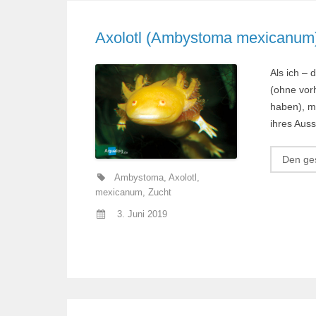
Axolotl (Ambystoma mexicanum) 
Als ich – 
(ohne vor
haben), m
ihres Auss
Den ges
Ambystoma
,
Axolotl
,
mexicanum
,
Zucht
3. Juni 2019