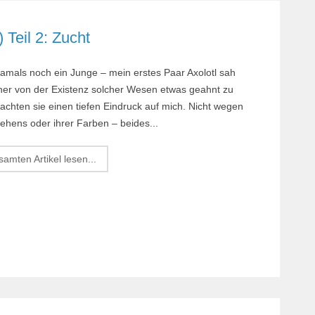
Margi
Teil 2: Zucht
Orchi
Reptil
damals noch ein Junge – mein erstes Paar Axolotl sah
Roden
her von der Existenz solcher Wesen etwas geahnt zu
Schil
achten sie einen tiefen Eindruck auf mich. Nicht wegen
ehens oder ihrer Farben – beides...
Terrar
Terrar
amten Artikel lesen...