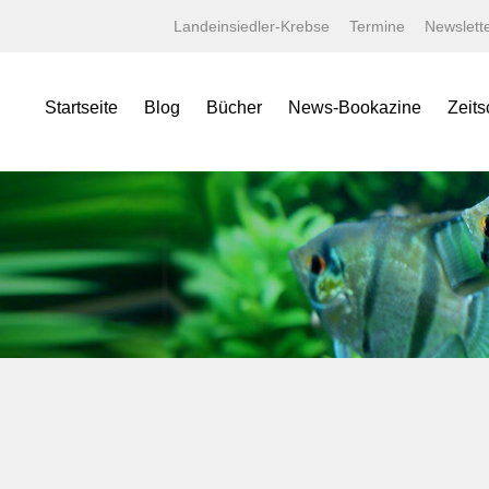
Landeinsiedler-Krebse
Termine
Newslett
Startseite
Blog
Bücher
News-Bookazine
Zeits
NEWS Bookazine
Was bietet das Bookazine?
Amaz
Lexika
Bildergalerien
Aqua
Specials
Wissenschaftliche Texte
Aquar
Minis
Linksammlung
Aquari
Jahrbücher
Kaufen bei tierverliebt!
Bugs
Terralog
Carid
Faltposter
Datz
Symbolblätter
Discus
Draco
Garte
Korall