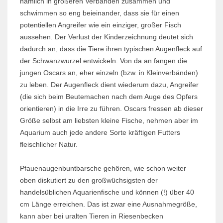
nämlich in größeren Verbänden zusammen und
schwimmen so eng beieinander, dass sie für einen
potentiellen Angreifer wie ein einziger, großer Fisch
aussehen. Der Verlust der Kinderzeichnung deutet sich
dadurch an, dass die Tiere ihren typischen Augenfleck auf
der Schwanzwurzel entwickeln. Von da an fangen die
jungen Oscars an, eher einzeln (bzw. in Kleinverbänden)
zu leben. Der Augenfleck dient wiederum dazu, Angreifer
(die sich beim Beutemachen nach dem Auge des Opfers
orientieren) in die Irre zu führen. Oscars fressen ab dieser
Größe selbst am liebsten kleine Fische, nehmen aber im
Aquarium auch jede andere Sorte kräftigen Futters
fleischlicher Natur.
Pfauenaugenbuntbarsche gehören, wie schon weiter
oben diskutiert zu den großwüchsigsten der
handelsüblichen Aqua­­rien­fische und können (!) über 40
cm Länge erreichen. Das ist zwar eine Aus­nahme­größe,
kann aber bei uralten Tieren in Riesenbecken