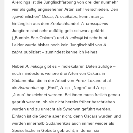
Allerdings ist die Jungfischfärbung von drei der nunmehr
vier als gültig angesehenen Arten sehr verschieden. Den
„gewöhnlichen“ Oscar,
A. ocellatus,
kennt man ja
hinlänglich aus dem Zoofachhandel.
A. crassipinnis
-
Jungtiere sind sehr auffällig gelb-schwarz-gefärbt
(„Bumble-Bee-Oskars“) und
A. mikoljii
ist sehr bunt.
Leider wurde bisher noch kein Jungfischbild von
A.
zebra
publiziert – zumindest kenne ich keines.
Neben
A. mikoljii
gibt es – molekularen Daten zufolge –
noch mindestens weitere drei Arten von Oskars in
Südamerika, die in der Arbeit von Perez Lozano et al.
als
Astronotus
sp. „East“,
A
. sp. „Negro“ und
A
. sp.
„Jurua“ bezeichnet werden. Bei ihnen muss freilich genau
geprüft werden, ob sie nicht bereits früher beschrieben
wurden und zu unrecht als Synonym geführt werden.
Einfach ist die Sache aber nicht, denn Oscars wurden und
werden innerhalb Südamerikas auch immer wieder als
Speisefische in Gebiete gebracht, in denen sie